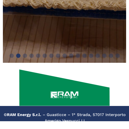
©
RAM Energy S.r.l.
– Guasticce – 1° Strada, 57017 Interporto
Amerigo Vespucci LI